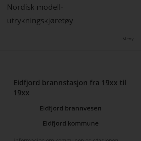
Nordisk modell-
utrykningskjøretøy
Meny
Eidfjord brannstasjon fra 19xx til
19xx
Eidfjord brannvesen
Eidfjord kommune
informasjon om kommunen og stasjonen: