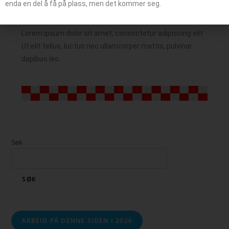
enda en del å få på plass, men det kommer seg.
Lorem ipsum dolor sit amet, consectetur adipiscing elit.
Ut elit tellus, luctus nec ullamcorper mattis, pulvinar
dapibus leo.
Søk
SØK
ARBEID PÅ DENNE SIDEN I 2026