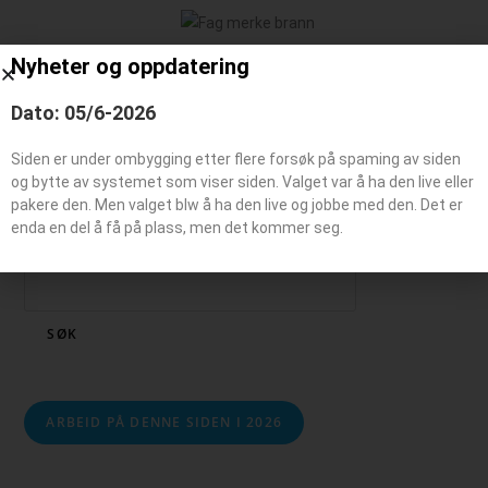
Beredskaps kjøretøy
Nyheter og oppdatering
Dato: 05/6-2026
Siden er under ombygging etter flere forsøk på spaming av siden
og bytte av systemet som viser siden. Valget var å ha den live eller
pakere den. Men valget blw å ha den live og jobbe med den. Det er
enda en del å få på plass, men det kommer seg.
Søk
SØK
ARBEID PÅ DENNE SIDEN I 2026