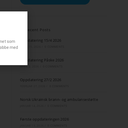
Recent Posts
Oppdatering 15/4 2026
emet som
APRIL 15, 2026
/
0 COMMENTS
g jobbe med
Oppdatering Påske 2026
APRIL 2, 2026
/
0 COMMENTS
Oppdatering 27/2 2026
FEBRUAR 27, 2026
/
0 COMMENTS
Norsk Ukrainsk brann- og ambulansestøtte
JANUAR 14, 2026
/
0 COMMENTS
Første oppdateringen 2026
JANUAR 13, 2026
/
0 COMMENTS