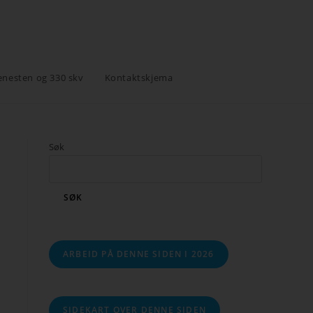
enesten og 330 skv
Kontaktskjema
Søk
SØK
ARBEID PÅ DENNE SIDEN I 2026
SIDEKART OVER DENNE SIDEN