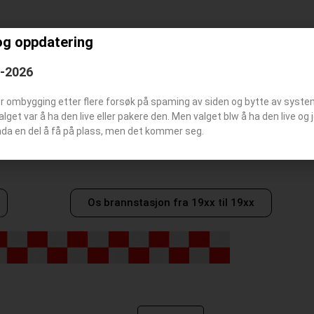
og oppdatering
Os brannstasjon
6-2026
er ombygging etter flere forsøk på spaming av siden og bytte av syst
Valget var å ha den live eller pakere den. Men valget blw å ha den live o
nda en del å få på plass, men det kommer seg.
Os brannstasjon fra 19xx til 19xx