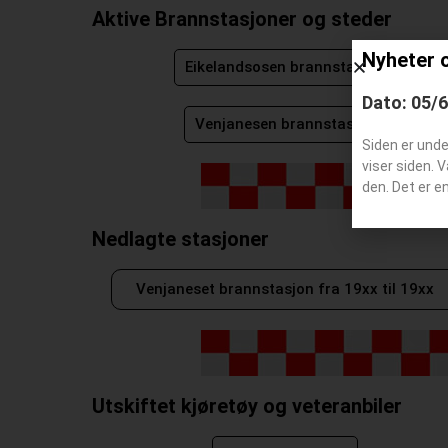
Aktive Brannstasjoner og steder
Nyheter 
Eikelandsosen brannstasjon
Dato: 05/
Venjanesen brannstasjon
Siden er und
viser siden. 
den. Det er e
Nedlagte stasjoner
Venjaneset brannstasjon fra 19xx til 19xx
Utskiftet kjøretøy og veteranbiler