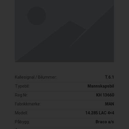
Kallesignal / Bilummer:
T.6.1
Typebil:
Mannskapsbil
Reg Nr:
KH 13660
Fabrikkmerke:
MAN
Modell:
14.285 LAC 4×4
Påbygg:
Braco a/s