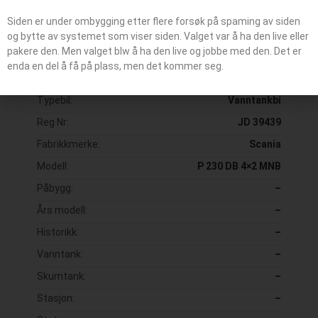
Siden er under ombygging etter flere forsøk på spaming av siden
og bytte av systemet som viser siden. Valget var å ha den live eller
pakere den. Men valget blw å ha den live og jobbe med den. Det er
enda en del å få på plass, men det kommer seg.
Kallesignal / Bilummer:
T.6.4
Typebil:
Vanntankbi
Reg Nr:
JD 39439
Fabrikkmerke:
Scania
Modell:
P 230 DB 4×2 MNB
Påbygg:
–
Års modell:
–
Historikk:
–
Vanntank:
–
Skumtank:
–
Stasjon:
–