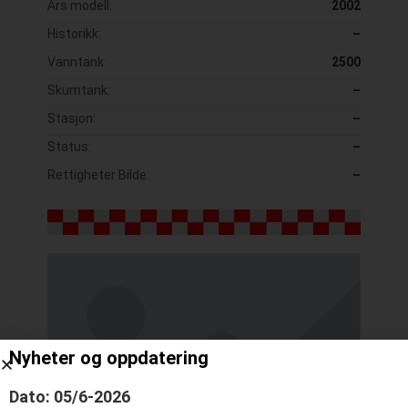
Års modell:
2002
Historikk:
–
Vanntank:
2500
Skumtank:
–
Stasjon:
–
Status:
–
Rettigheter Bilde:
–
Nyheter og oppdatering
Dato: 05/6-2026