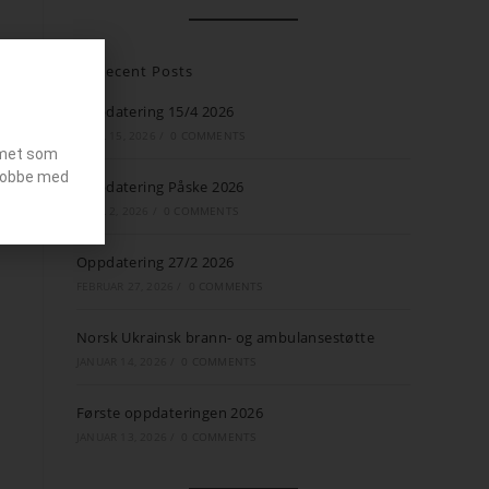
Recent Posts
Oppdatering 15/4 2026
APRIL 15, 2026
/
0 COMMENTS
emet som
g jobbe med
Oppdatering Påske 2026
APRIL 2, 2026
/
0 COMMENTS
Oppdatering 27/2 2026
FEBRUAR 27, 2026
/
0 COMMENTS
Norsk Ukrainsk brann- og ambulansestøtte
JANUAR 14, 2026
/
0 COMMENTS
Første oppdateringen 2026
JANUAR 13, 2026
/
0 COMMENTS