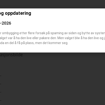
og oppdatering
 er blitt brukt på denne stasjonen
6-2026
er ombygging etter flere forsøk på spaming av siden og bytte av syst
Valget var å ha den live eller pakere den. Men valget blw å ha den live o
nda en del å få på plass, men det kommer seg.
tøymerke
tasjonsbilde
–
–
–
–