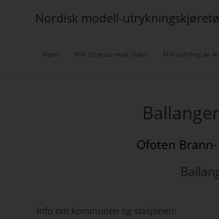
Nordisk modell-utrykningskjøret
Hjem
Min intresse med siden
Min samling av m
Ballange
Ofoten Brann-
Balla
Info om kommunen og stasjonen: