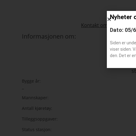
Nyheter 
Kontakt om kjøretøy som
Dato: 05/
Informasjonen om:
Siden er und
viser siden. 
den. Det er e
s
Bygge år:
–
Mannskaper:
Antall kjøretøy:
Tilleggsoppgaver:
Status stasjon: