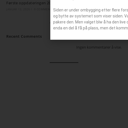
Første oppdateringen 2026
JANUAR 13, 2026
/
0 COMMENTS
Siden er under ombygging etter flere for
og bytte av systemet som viser siden. Valg
pakere den. Men valget blw å ha den live 
enda en del å få på plass, men det komm
Recent Comments
Ingen kommentarer å vise.