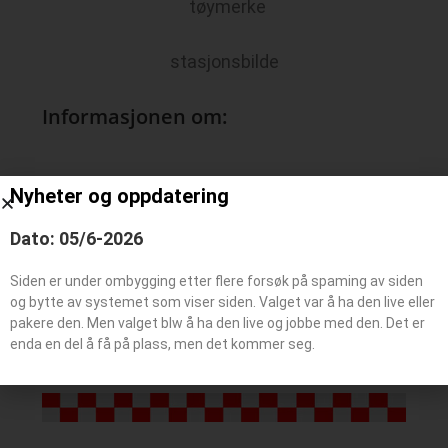
tøymerke
stasjonsbilde
Informasjonen om:
Bygge år:
–
Nyheter og oppdatering
Mannskaper:
–
Dato: 05/6-2026
Antall kjøretøy:
–
Tilleggsoppgaver:
–
Siden er under ombygging etter flere forsøk på spaming av siden
og bytte av systemet som viser siden. Valget var å ha den live eller
Status stasjon:
–
pakere den. Men valget blw å ha den live og jobbe med den. Det er
enda en del å få på plass, men det kommer seg.