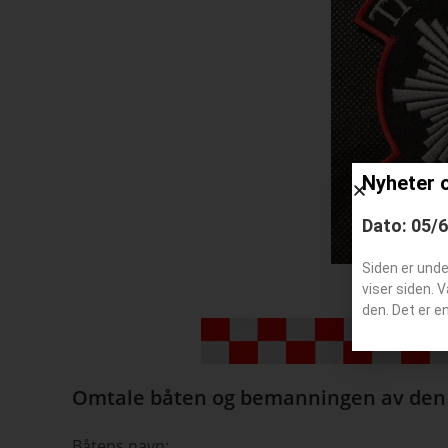
Nyheter 
Dato: 05/
Siden er und
viser siden. 
den. Det er e
Omtale båten og bemanningen av den
Båtens navn: