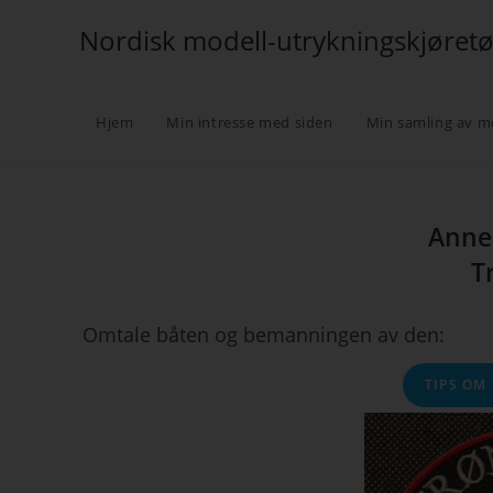
Nordisk modell-utrykningskjøret
Hjem
Min intresse med siden
Min samling av m
Anne 
T
Omtale båten og bemanningen av den:
TIPS OM