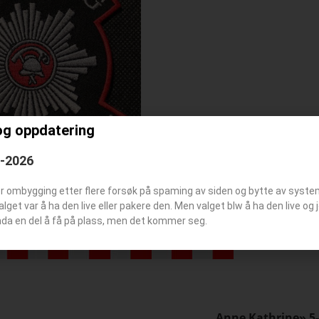
og oppdatering
6-2026
er ombygging etter flere forsøk på spaming av siden og bytte av syst
Valget var å ha den live eller pakere den. Men valget blw å ha den live o
Bilde båt
nda en del å få på plass, men det kommer seg.
Anne Kathrine» 5