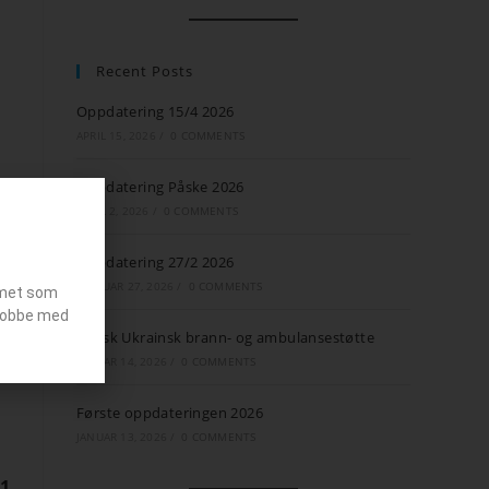
Recent Posts
Oppdatering 15/4 2026
APRIL 15, 2026
/
0 COMMENTS
Oppdatering Påske 2026
APRIL 2, 2026
/
0 COMMENTS
Oppdatering 27/2 2026
FEBRUAR 27, 2026
/
0 COMMENTS
emet som
g jobbe med
Norsk Ukrainsk brann- og ambulansestøtte
JANUAR 14, 2026
/
0 COMMENTS
Første oppdateringen 2026
JANUAR 13, 2026
/
0 COMMENTS
-1