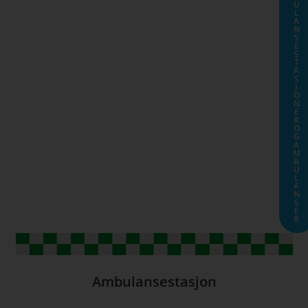
U
L
A
N
S
E
S
T
A
S
J
O
N
E
R
O
G
A
M
B
U
L
A
N
S
E
R
Ambulansestasjon