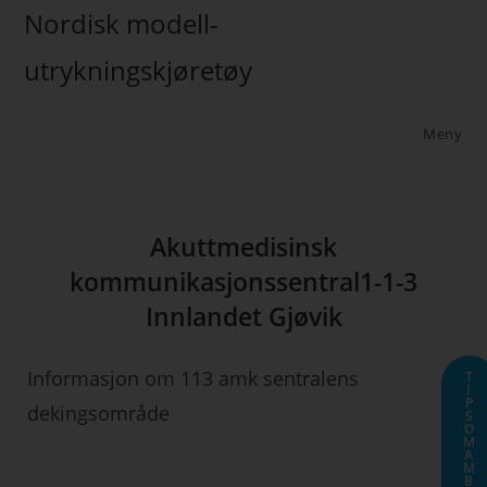
Nordisk modell-
utrykningskjøretøy
Meny
Akuttmedisinsk
kommunikasjonssentral1-1-3
Innlandet Gjøvik
Informasjon om 113 amk sentralens
T
I
P
dekingsområde
S
O
M
A
M
B